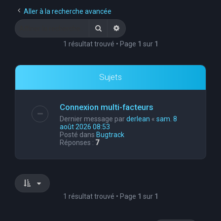
e
Aller à la recherche avancée
r
Rechercher
Recherche avancée
c
1 résultat trouvé • Page
1
sur
1
h
e
Sujets
r
Connexion multi-facteurs
Dernier message par
derlean
«
sam. 8
août 2026 08:53
Posté dans
Bugtrack
Réponses :
7
1 résultat trouvé • Page
1
sur
1