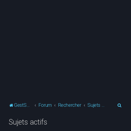
R
GestSup.fr
Forum
Rechercher
Sujets actifs
e
Sujets actifs
c
h