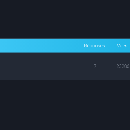
Réponses
Vues
7
23286