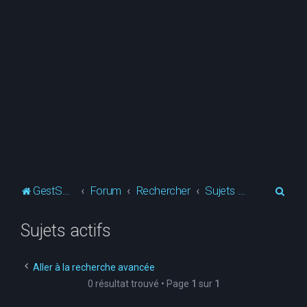
R
GestSup.fr
Forum
Rechercher
Sujets actifs
e
Sujets actifs
c
h
e
Aller à la recherche avancée
0 résultat trouvé • Page
1
sur
1
r
c