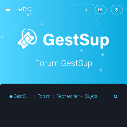
FAQ
Forum GestSup
R
GestSup.fr
Forum
Rechercher
Sujets actifs
e
c
h