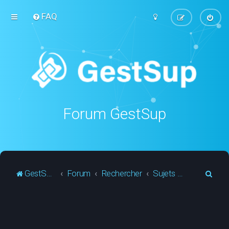
FAQ
Forum GestSup
R
GestSup.fr
Forum
Rechercher
Sujets actifs
e
c
h