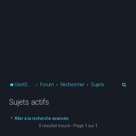
R
GestSup.fr
Forum
Rechercher
Sujets actifs
e
Sujets actifs
c
h
e
Aller à la recherche avancée
0 résultat trouvé • Page
1
sur
1
r
c