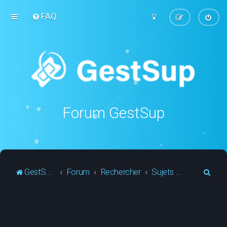
FAQ
Forum GestSup
R
GestSup.fr
Forum
Rechercher
Sujets actifs
e
c
h