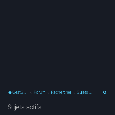
R
GestSup.fr
Forum
Rechercher
Sujets actifs
e
Sujets actifs
c
h