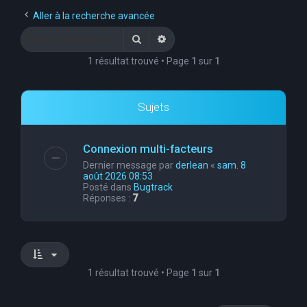
e
Aller à la recherche avancée
r
Rechercher
Recherche avancée
c
1 résultat trouvé • Page
1
sur
1
h
e
Sujets
r
Connexion multi-facteurs
Dernier message par
derlean
«
sam. 8
août 2026 08:53
Posté dans
Bugtrack
Réponses :
7
1 résultat trouvé • Page
1
sur
1