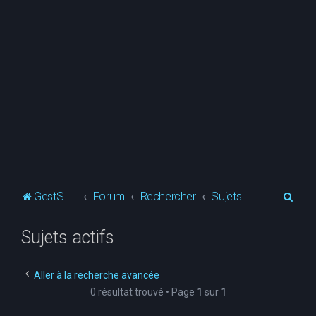
R
GestSup.fr
Forum
Rechercher
Sujets actifs
e
Sujets actifs
c
h
e
Aller à la recherche avancée
0 résultat trouvé • Page
1
sur
1
r
c