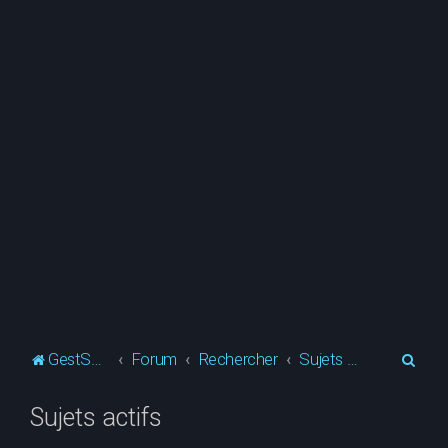
R
GestSup.fr
Forum
Rechercher
Sujets actifs
e
Sujets actifs
c
h