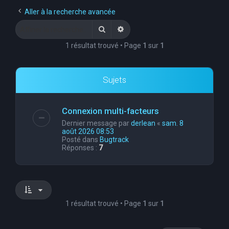
e
Aller à la recherche avancée
r
Rechercher
Recherche avancée
c
1 résultat trouvé • Page
1
sur
1
h
e
Sujets
r
Connexion multi-facteurs
Dernier message par
derlean
«
sam. 8
août 2026 08:53
Posté dans
Bugtrack
Réponses :
7
1 résultat trouvé • Page
1
sur
1