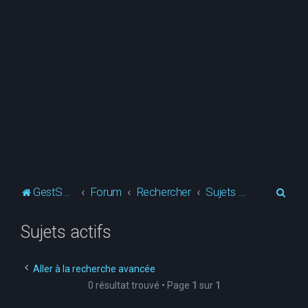
R
GestSup.fr
Forum
Rechercher
Sujets actifs
e
Sujets actifs
c
h
e
Aller à la recherche avancée
0 résultat trouvé • Page
1
sur
1
r
c