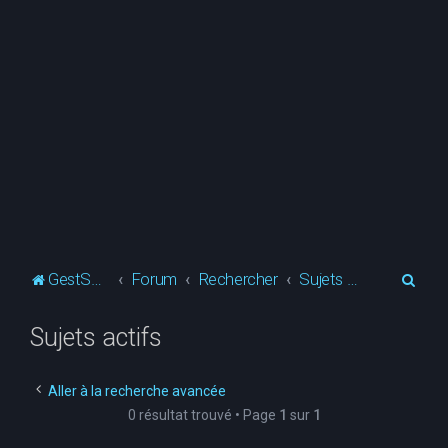
R
GestSup.fr
Forum
Rechercher
Sujets actifs
e
Sujets actifs
c
h
e
Aller à la recherche avancée
0 résultat trouvé • Page
1
sur
1
r
c