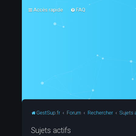
Accès rapide
FAQ
GestSup.fr
Forum
Rechercher
Sujets 
Sujets actifs