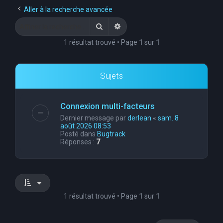
e
Aller à la recherche avancée
r
Rechercher
Recherche avancée
c
1 résultat trouvé • Page
1
sur
1
h
e
Sujets
r
Connexion multi-facteurs
Dernier message par
derlean
«
sam. 8
août 2026 08:53
Posté dans
Bugtrack
Réponses :
7
1 résultat trouvé • Page
1
sur
1