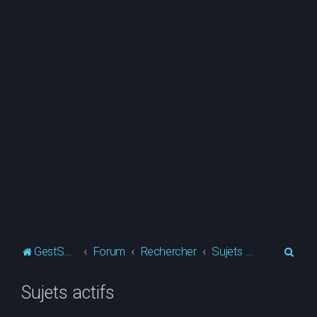
R
GestSup.fr
Forum
Rechercher
Sujets actifs
e
Sujets actifs
c
h