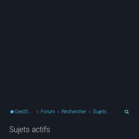
R
GestSup.fr
Forum
Rechercher
Sujets actifs
e
Sujets actifs
c
h