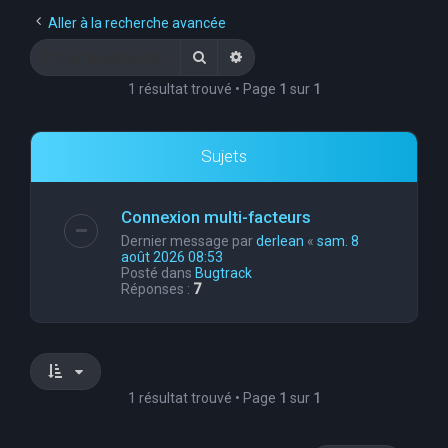
e
Aller à la recherche avancée
r
Rechercher
Recherche avancée
c
1 résultat trouvé • Page
1
sur
1
h
e
Sujets
r
Connexion multi-facteurs
Dernier message par
derlean
«
sam. 8
août 2026 08:53
Posté dans
Bugtrack
Réponses :
7
1 résultat trouvé • Page
1
sur
1