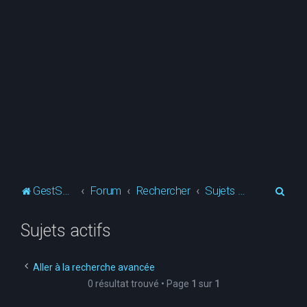
R
GestSup.fr
Forum
Rechercher
Sujets actifs
e
Sujets actifs
c
h
e
Aller à la recherche avancée
0 résultat trouvé • Page
1
sur
1
r
c