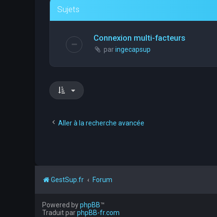
Sujets
Connexion multi-facteurs
par
ingecapsup
Aller à la recherche avancée
GestSup.fr
Forum
Powered by
phpBB
™
Traduit par
phpBB-fr.com