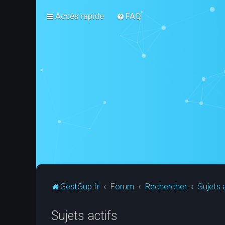
Accès rapide
FAQ
GestSup.fr
Forum
Rechercher
Sujets 
Sujets actifs