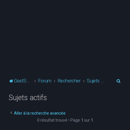
R
GestSup.fr
Forum
Rechercher
Sujets actifs
e
Sujets actifs
c
h
e
Aller à la recherche avancée
0 résultat trouvé • Page
1
sur
1
r
c