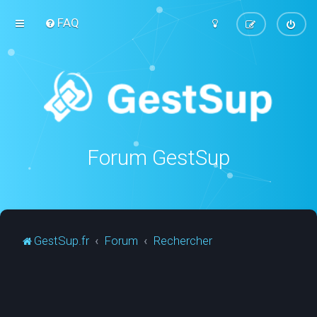
FAQ
Forum GestSup
GestSup.fr
Forum
Rechercher