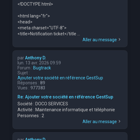
<!DOCTYPE html>
<html lang="fr">
<head>
<meta charset="UTF-8">
<title>Notification ticket</title ...
Aller au message
par
Anthony D.
lun. 13 avr. 2026 09:59
Forum :
Bugtrack
Sujet :
Ajouter votre société en référence GestSup
Réponses :
89
Vues :
977383
Re: Ajouter votre société en référence GestSup
Société : DOCO SERVICES
Activité : Maintenance informatique et téléphonie
Personnes : 2
Aller au message
par
Anthony D.