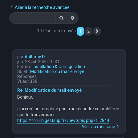
e
Aller à la recherche avancée
r
Rechercher
Recherche avancée
c
19 résultats trouvés
1
2
Suivante
h
e
r
par
Anthony D.
jeu. 23 juil. 2026 10:31
Forum :
Installation & Configuration
Sujet :
Modification du mail envoyé
Réponses :
1
Vues :
329
Re: Modification du mail envoyé
Bonjour,
J'ai créé un template pour me résoudre ce problème
que tu trouveras ici :
https://forum.gestsup.fr/viewtopic.php?t=7844
Aller au message