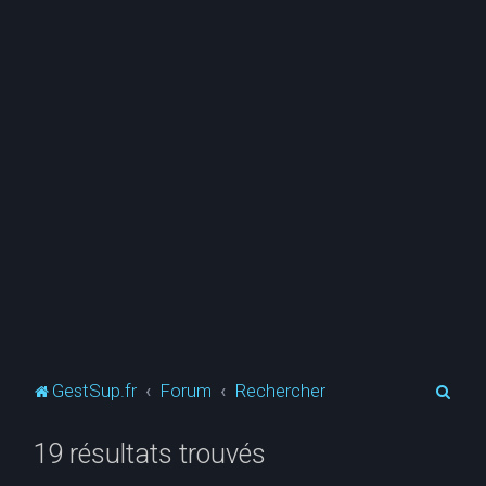
R
GestSup.fr
Forum
Rechercher
e
19 résultats trouvés
c
h