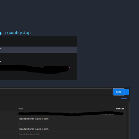
.
p.fr/config/#api
.