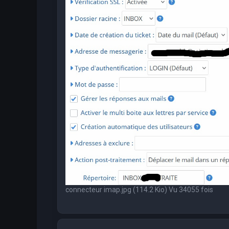
connecteur imap.jpg (114.2 Kio) Vu 34055 fois