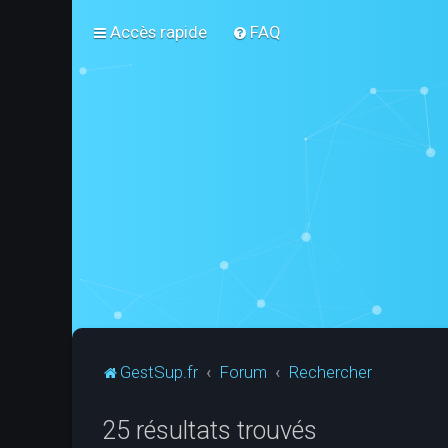
Accès rapide
FAQ
GestSup.fr
Forum
Rechercher
25 résultats trouvés