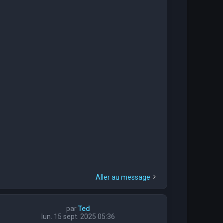
Aller au message
par
Ted
lun. 15 sept. 2025 05:36