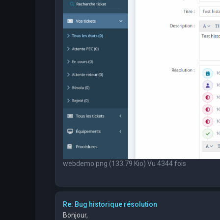
webdemo.png (133.79 Kio) Vu 4344 fois
Re: Bug historique résolution
Bonjour,