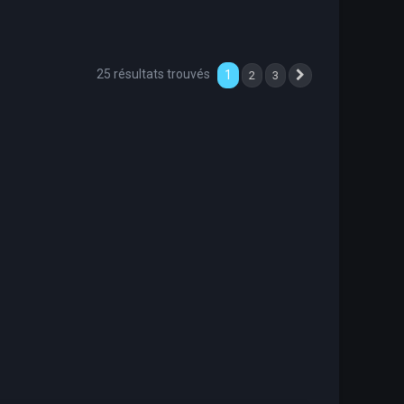
25 résultats trouvés
1
2
3
Suivante