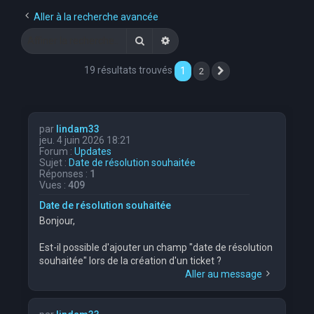
e
Aller à la recherche avancée
r
Rechercher
Recherche avancée
c
19 résultats trouvés
1
2
Suivante
h
e
r
par
lindam33
jeu. 4 juin 2026 18:21
Forum :
Updates
Sujet :
Date de résolution souhaitée
Réponses :
1
Vues :
409
Date de résolution souhaitée
Bonjour,
Est-il possible d'ajouter un champ "date de résolution
souhaitée" lors de la création d'un ticket ?
Aller au message