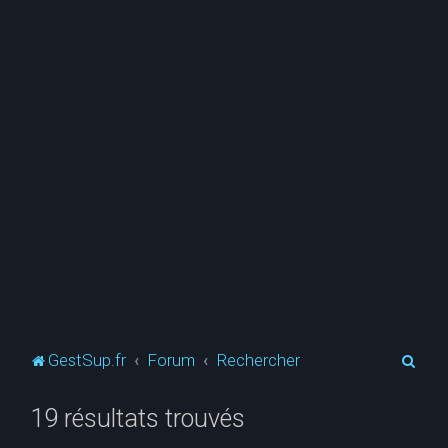
R
GestSup.fr
Forum
Rechercher
e
19 résultats trouvés
c
h