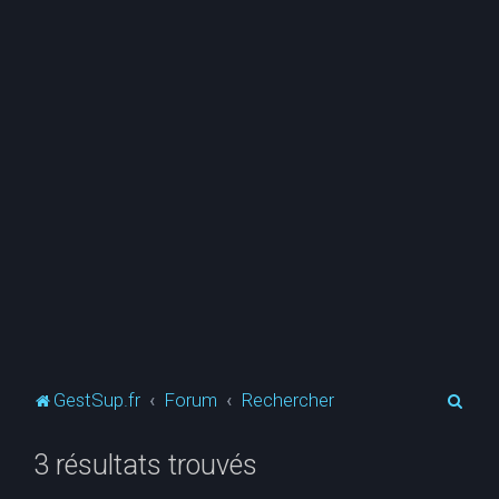
R
GestSup.fr
Forum
Rechercher
e
3 résultats trouvés
c
h