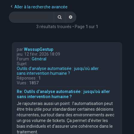
e
Aller à la recherche avancée
r
Rechercher
Recherche avancée
c
3 résultats trouvés • Page
1
sur
1
h
e
r
par
WassupGestup
jeu. 12 févr. 2026 18:09
Forum :
Général
Sujet :
Outils d’analyse automatisée : jusqu’où aller
sans intervention humaine ?
Réponses :
1
Vues :
1857
Re: Outils d’analyse automatisée : jusqu’où aller
sans intervention humaine ?
Je rajouterais aussi un point : l’automatisation peut
être très utile pour standardiser certaines décisions
récurrentes, surtout dans des environnements avec
un gros volume de tickets. Ça permet d’éviter les
biais individuels et d’assurer une cohérence dans le
traitement.