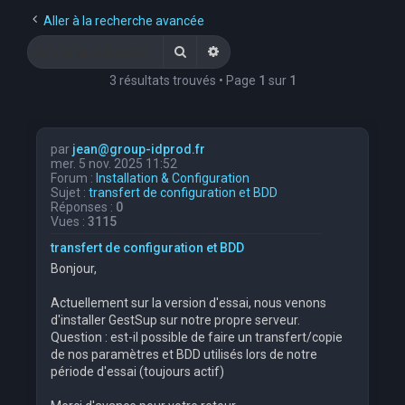
e
Aller à la recherche avancée
r
Rechercher
Recherche avancée
c
3 résultats trouvés • Page
1
sur
1
h
e
r
par
jean@group-idprod.fr
mer. 5 nov. 2025 11:52
Forum :
Installation & Configuration
Sujet :
transfert de configuration et BDD
Réponses :
0
Vues :
3115
transfert de configuration et BDD
Bonjour,
Actuellement sur la version d'essai, nous venons
d'installer GestSup sur notre propre serveur.
Question : est-il possible de faire un transfert/copie
de nos paramètres et BDD utilisés lors de notre
période d'essai (toujours actif)