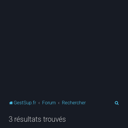
R
GestSup.fr
Forum
Rechercher
e
3 résultats trouvés
c
h