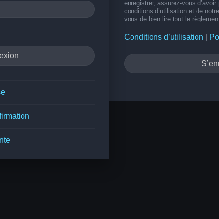
enregistrer, assurez-vous d’avoir
conditions d’utilisation et de notr
vous de bien lire tout le règlemen
Conditions d’utilisation
|
Po
S’enr
se
firmation
nte