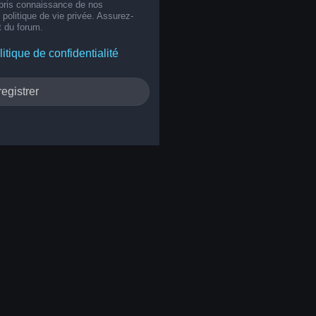
 pris connaissance de nos
e politique de vie privée. Assurez-
t du forum.
litique de confidentialité
egistrer