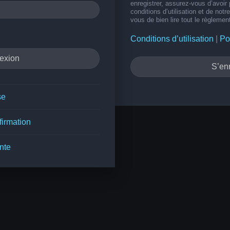
enregistrer, assurez-vous d’avoir
conditions d’utilisation et de notr
vous de bien lire tout le règlemen
Conditions d’utilisation
|
Po
S’enr
se
firmation
nte