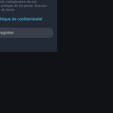
 pris connaissance de nos
e politique de vie privée. Assurez-
t du forum.
litique de confidentialité
egistrer