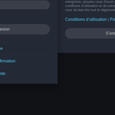
enregistrer, assurez-vous d’avoir
conditions d’utilisation et de notr
vous de bien lire tout le règlemen
Conditions d’utilisation
|
Po
S’enr
se
firmation
nte