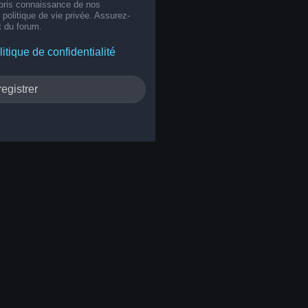
 pris connaissance de nos
e politique de vie privée. Assurez-
t du forum.
litique de confidentialité
egistrer