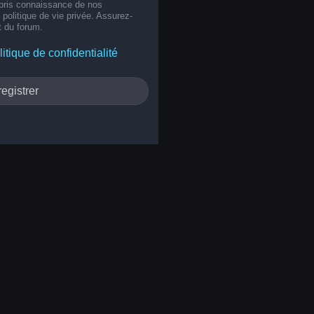
 pris connaissance de nos
e politique de vie privée. Assurez-
t du forum.
litique de confidentialité
egistrer