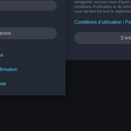
enregistrer, assurez-vous d’avoir
conditions d’utilisation et de notr
vous de bien lire tout le règlemen
Conditions d’utilisation
|
Po
S’enr
se
firmation
nte