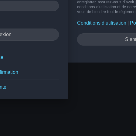
enregistrer, assurez-vous d’avoir
conditions d’utilisation et de notr
vous de bien lire tout le règlemen
Conditions d’utilisation
|
Po
S’enr
se
firmation
nte