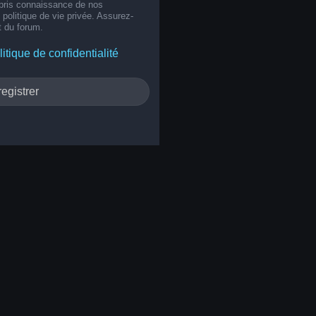
 pris connaissance de nos
e politique de vie privée. Assurez-
t du forum.
litique de confidentialité
egistrer