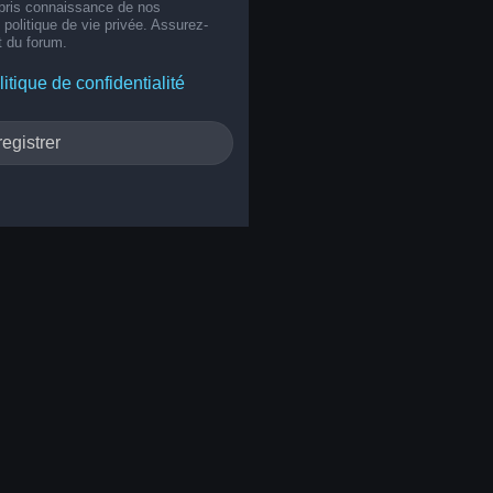
 pris connaissance de nos
e politique de vie privée. Assurez-
t du forum.
litique de confidentialité
egistrer