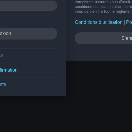
enregistrer, assurez-vous d’avoir
conditions d’utilisation et de notr
vous de bien lire tout le règlemen
Conditions d’utilisation
|
Po
S’enr
se
firmation
nte