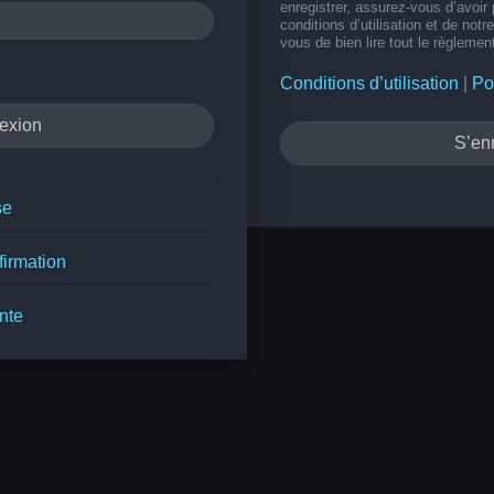
enregistrer, assurez-vous d’avoir
conditions d’utilisation et de notr
vous de bien lire tout le règlemen
Conditions d’utilisation
|
Po
S’enr
se
firmation
nte