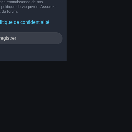
 pris connaissance de nos
e politique de vie privée. Assurez-
t du forum.
litique de confidentialité
egistrer