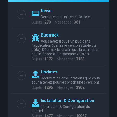
e
News
r
Dernières actualités du logiciel
c
Sujets :
270
Messages :
361
h
Bugtrack
e
Vous avez trouvé un bug dans
r
l'application (dernière version stable ou
bêta): Décrivez le ici afin que la correction
soit intégrée a la prochaine version.
Sujets :
1172
Messages :
7153
Updates
Décrivez les améliorations que vous
souhaiteriez pour les prochaines versions.
Sujets :
1296
Messages :
3902
Installation & Configuration
Installation & Configuration du
logiciel
Sujets :
1477
Messages :
10087