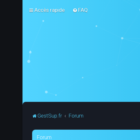
Accès rapide
FAQ
GestSup.fr
Forum
Forum