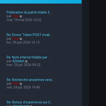
Publication du patch stable 3…
V
par
Flox
o
mar. 19 mai 2026 16:52
i
r
l
Re: Erreur 'Token POST invali…
e
V
par
Flox
d
o
lun. 29 juin 2026 16:13
e
i
r
r
n
l
i
Re: Note interne/Visible par …
e
e
V
par
42ticket
d
r
o
mer. 29 juil. 2026 09:32
e
m
i
r
e
r
n
s
l
i
s
Re: Recherche anciennes versi…
e
e
a
V
par
Flox
d
r
g
o
ven. 24 juil. 2026 14:46
e
m
e
i
r
e
r
n
s
l
i
s
Re: Retour d’expérience sur C…
e
e
a
V