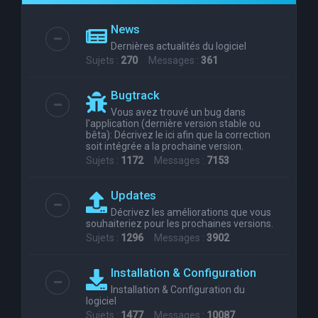
e
News
r
Dernières actualités du logiciel
c
Sujets :
270
Messages :
361
h
Bugtrack
e
Vous avez trouvé un bug dans
r
l'application (dernière version stable ou
bêta): Décrivez le ici afin que la correction
soit intégrée a la prochaine version.
Sujets :
1172
Messages :
7153
Updates
Décrivez les améliorations que vous
souhaiteriez pour les prochaines versions.
Sujets :
1296
Messages :
3902
Installation & Configuration
Installation & Configuration du
logiciel
Sujets :
1477
Messages :
10087