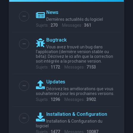
e
News
r
Dernières actualités du logiciel
c
Sujets :
270
Messages :
361
h
Bugtrack
e
Vous avez trouvé un bug dans
r
l'application (dernière version stable ou
bêta): Décrivez le ici afin que la correction
soit intégrée a la prochaine version.
Sujets :
1172
Messages :
7153
Updates
Décrivez les améliorations que vous
souhaiteriez pour les prochaines versions.
Sujets :
1296
Messages :
3902
Installation & Configuration
Installation & Configuration du
logiciel
Sujets :
1477
Messages :
10087