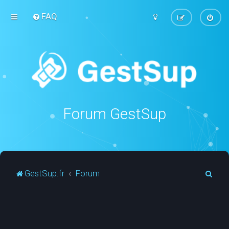
FAQ
Forum GestSup
R
GestSup.fr
Forum
e
c
h