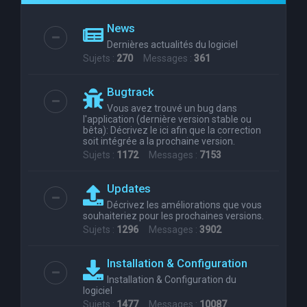
e
News
r
Dernières actualités du logiciel
c
Sujets :
270
Messages :
361
h
Bugtrack
e
Vous avez trouvé un bug dans
r
l'application (dernière version stable ou
bêta): Décrivez le ici afin que la correction
soit intégrée a la prochaine version.
Sujets :
1172
Messages :
7153
Updates
Décrivez les améliorations que vous
souhaiteriez pour les prochaines versions.
Sujets :
1296
Messages :
3902
Installation & Configuration
Installation & Configuration du
logiciel
Sujets :
1477
Messages :
10087