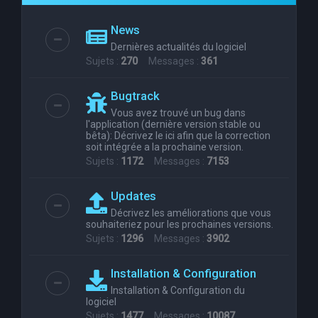
e
News
r
Dernières actualités du logiciel
c
Sujets :
270
Messages :
361
h
Bugtrack
e
Vous avez trouvé un bug dans
r
l'application (dernière version stable ou
bêta): Décrivez le ici afin que la correction
soit intégrée a la prochaine version.
Sujets :
1172
Messages :
7153
Updates
Décrivez les améliorations que vous
souhaiteriez pour les prochaines versions.
Sujets :
1296
Messages :
3902
Installation & Configuration
Installation & Configuration du
logiciel
Sujets :
1477
Messages :
10087