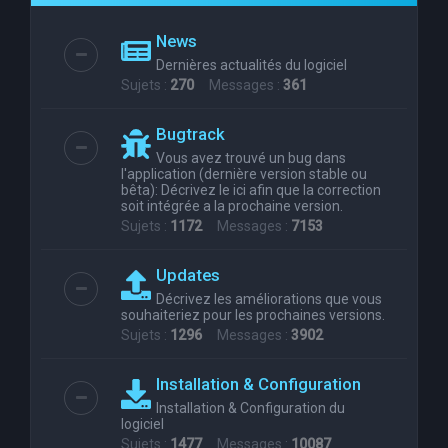
e
News
r
Dernières actualités du logiciel
c
Sujets :
270
Messages :
361
h
Bugtrack
e
Vous avez trouvé un bug dans
r
l'application (dernière version stable ou
bêta): Décrivez le ici afin que la correction
soit intégrée a la prochaine version.
Sujets :
1172
Messages :
7153
Updates
Décrivez les améliorations que vous
souhaiteriez pour les prochaines versions.
Sujets :
1296
Messages :
3902
Installation & Configuration
Installation & Configuration du
logiciel
Sujets :
1477
Messages :
10087