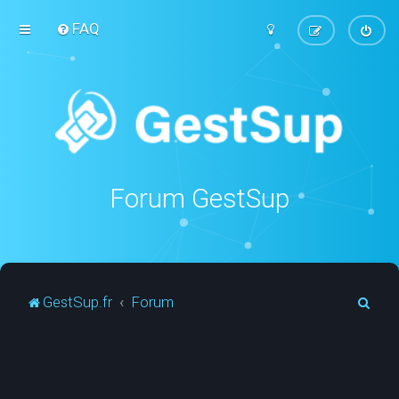
FAQ
Forum GestSup
R
GestSup.fr
Forum
e
c
h