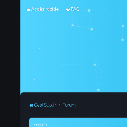
Accès rapide
FAQ
GestSup.fr
Forum
Forum