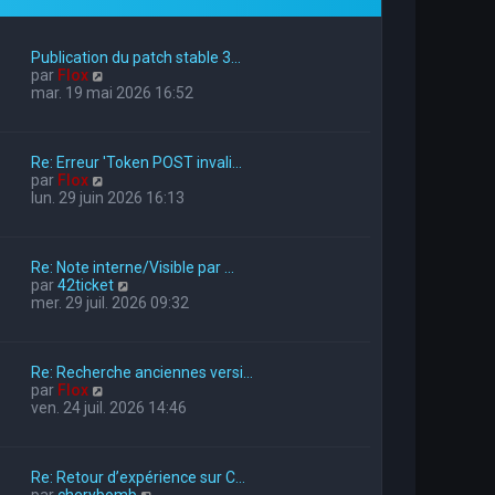
Publication du patch stable 3…
V
par
Flox
o
mar. 19 mai 2026 16:52
i
r
l
Re: Erreur 'Token POST invali…
e
V
par
Flox
d
o
lun. 29 juin 2026 16:13
e
i
r
r
n
l
i
Re: Note interne/Visible par …
e
e
V
par
42ticket
d
r
o
mer. 29 juil. 2026 09:32
e
m
i
r
e
r
n
s
l
i
s
Re: Recherche anciennes versi…
e
e
a
V
par
Flox
d
r
g
o
ven. 24 juil. 2026 14:46
e
m
e
i
r
e
r
n
s
l
i
s
Re: Retour d’expérience sur C…
e
e
a
V