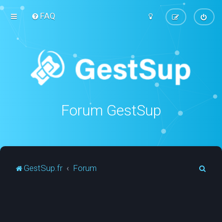
FAQ
Forum GestSup
R
GestSup.fr
Forum
e
c
h