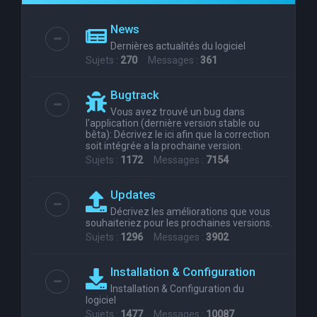
e
News
r
Dernières actualités du logiciel
c
Sujets :
270
Messages :
361
h
Bugtrack
e
Vous avez trouvé un bug dans
r
l'application (dernière version stable ou
bêta): Décrivez le ici afin que la correction
soit intégrée a la prochaine version.
Sujets :
1172
Messages :
7154
Updates
Décrivez les améliorations que vous
souhaiteriez pour les prochaines versions.
Sujets :
1296
Messages :
3902
Installation & Configuration
Installation & Configuration du
logiciel
Sujets :
1477
Messages :
10087