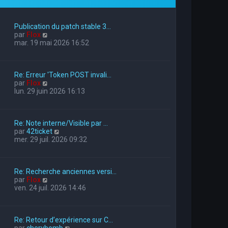
Publication du patch stable 3…
V
par
Flox
o
mar. 19 mai 2026 16:52
i
r
l
Re: Erreur 'Token POST invali…
e
V
par
Flox
d
o
lun. 29 juin 2026 16:13
e
i
r
r
n
l
i
Re: Note interne/Visible par …
e
e
V
par
42ticket
d
r
o
mer. 29 juil. 2026 09:32
e
m
i
r
e
r
n
s
l
i
s
Re: Recherche anciennes versi…
e
e
a
V
par
Flox
d
r
g
o
ven. 24 juil. 2026 14:46
e
m
e
i
r
e
r
n
s
l
i
s
Re: Retour d’expérience sur C…
e
e
a
V