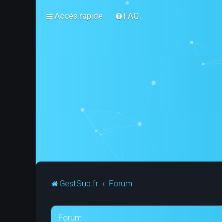
Accès rapide
FAQ
GestSup.fr
Forum
Forum