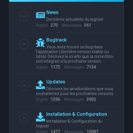
e
News
r
Dernières actualités du logiciel
c
Sujets :
270
Messages :
361
h
Bugtrack
e
Vous avez trouvé un bug dans
r
l'application (dernière version stable ou
bêta): Décrivez le ici afin que la correction
soit intégrée a la prochaine version.
Sujets :
1172
Messages :
7154
Updates
Décrivez les améliorations que vous
souhaiteriez pour les prochaines versions.
Sujets :
1296
Messages :
3902
Installation & Configuration
Installation & Configuration du
logiciel
Sujets :
1477
Messages :
10087