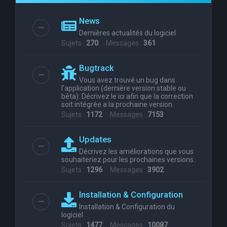
e
News
r
Dernières actualités du logiciel
c
Sujets :
270
Messages :
361
h
Bugtrack
e
Vous avez trouvé un bug dans
r
l'application (dernière version stable ou
bêta): Décrivez le ici afin que la correction
soit intégrée a la prochaine version.
Sujets :
1172
Messages :
7153
Updates
Décrivez les améliorations que vous
souhaiteriez pour les prochaines versions.
Sujets :
1296
Messages :
3902
Installation & Configuration
Installation & Configuration du
logiciel
Sujets :
1477
Messages :
10087