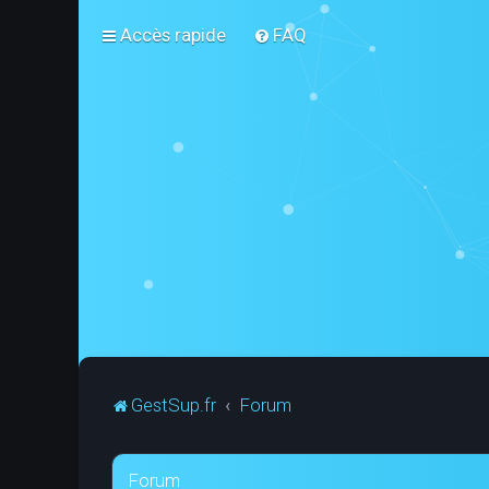
Accès rapide
FAQ
GestSup.fr
Forum
Forum