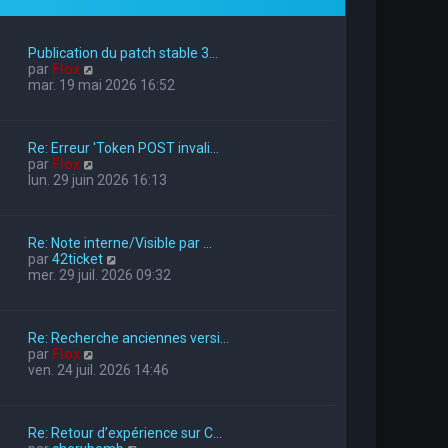
Publication du patch stable 3…
V
par
Flox
o
mar. 19 mai 2026 16:52
i
r
l
Re: Erreur 'Token POST invali…
e
V
par
Flox
d
o
lun. 29 juin 2026 16:13
e
i
r
r
n
l
i
Re: Note interne/Visible par …
e
e
V
par
42ticket
d
r
o
mer. 29 juil. 2026 09:32
e
m
i
r
e
r
n
s
l
i
s
Re: Recherche anciennes versi…
e
e
a
V
par
Flox
d
r
g
o
ven. 24 juil. 2026 14:46
e
m
e
i
r
e
r
n
s
l
i
s
Re: Retour d’expérience sur C…
e
e
a