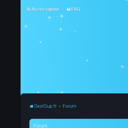
Accès rapide
FAQ
GestSup.fr
Forum
Forum