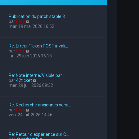
Publication du patch stable 3…
V
par
Flox
o
mar. 19 mai 2026 16:52
i
r
l
Re: Erreur 'Token POST invali…
e
V
par
Flox
d
o
lun. 29 juin 2026 16:13
e
i
r
r
n
l
i
Re: Note interne/Visible par …
e
e
V
par
42ticket
d
r
o
mer. 29 juil. 2026 09:32
e
m
i
r
e
r
n
s
l
i
s
Re: Recherche anciennes versi…
e
e
a
V
par
Flox
d
r
g
o
ven. 24 juil. 2026 14:46
e
m
e
i
r
e
r
n
s
l
i
s
Re: Retour d’expérience sur C…
e
e
a
V