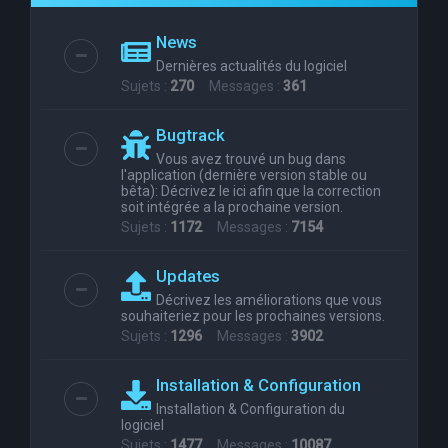
e
News
r
Dernières actualités du logiciel
c
Sujets :
270
Messages :
361
h
Bugtrack
e
Vous avez trouvé un bug dans
r
l'application (dernière version stable ou
bêta): Décrivez le ici afin que la correction
soit intégrée a la prochaine version.
Sujets :
1172
Messages :
7154
Updates
Décrivez les améliorations que vous
souhaiteriez pour les prochaines versions.
Sujets :
1296
Messages :
3902
Installation & Configuration
Installation & Configuration du
logiciel
Sujets :
1477
Messages :
10087