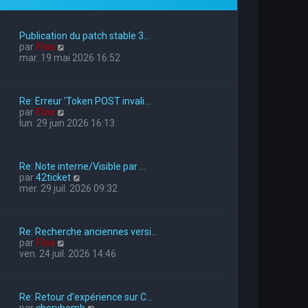
Publication du patch stable 3…
V
par
Flox
o
mar. 19 mai 2026 16:52
i
r
l
Re: Erreur 'Token POST invali…
e
V
par
Flox
d
o
lun. 29 juin 2026 16:13
e
i
r
r
n
l
i
Re: Note interne/Visible par …
e
e
V
par
42ticket
d
r
o
mer. 29 juil. 2026 09:32
e
m
i
r
e
r
n
s
l
i
s
Re: Recherche anciennes versi…
e
e
a
V
par
Flox
d
r
g
o
ven. 24 juil. 2026 14:46
e
m
e
i
r
e
r
n
s
l
i
s
Re: Retour d’expérience sur C…
e
e
a
V