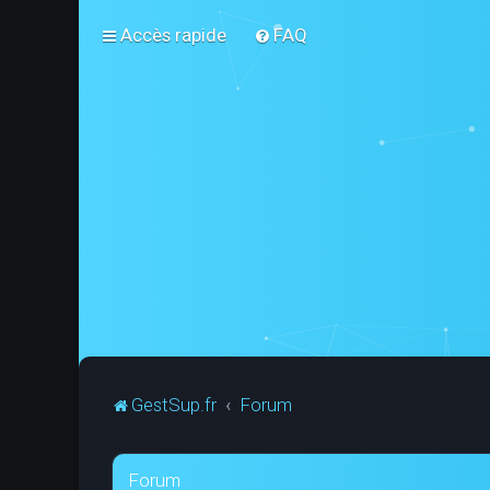
Accès rapide
FAQ
GestSup.fr
Forum
Forum